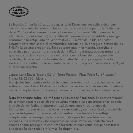
La legislación de la UE exige a Jaguar Land Rover que recopile y divulgue
ciertos datos relacionados con los vehículos registrados a partir del 1 de enero
de 2021. Se debe compartir con la Comisión Europea el VIN (número de
identificación del vehículo) y los datos de consumo de combustible y energía
conforme a lo estipulado en la normativa 2021/392 de la UE. Los datos
compartidos tratan sobre el combustible consumido, la energía eléctrica de los
PHEV y la distancia recorrida. Para obtener más información, consulta la
normativa publicada en el sitio web de la UE. Si lo deseas, puedes negarte a
que los datos de tu vehículo se compartan con la Comisión Europea. No
obstante, deberás notificarlo antes de finales de marzo para garantizar la
exclusión. Para ello, ponte en contacto con nosotros proporcionando el VIN y el
número de registro.
Jaguar Land Rover España S.L.U., Torre Picasso - Plaza Pablo Ruiz Picasso, 1 -
Planta 42, 28020 - Madrid
Los ajustes inteligentes se lanzarán como parte de una futura actualización de
software inalámbrica. El desarrollo y la actualización de software están sujetos a
cambios de planificación y programación, por lo que las fechas podrían variar.
Nota importante sobre las imágenes y las especificaciones.
La escasez mundial
de semiconductores está afectando actualmente a las especificaciones de cada
modelo de vehículo, la disponibilidad de opciones y los tiempos de
fabricación. Esta es una situación muy cambiante, y como resultado, es posible
que las imágenes utilizadas en el sitio web en la actualidad no reflejen
completamente las especificaciones actuales para las características, las
opciones, los acabados y los esquemas de color. Ponte en contacto con tu
concesionario para que te confirme las restricciones actuales y puedas tomar
una decisión con toda la información disponible.